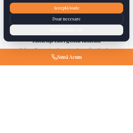
Acceptă toate
02
Doar necesare
Setări cookie-uri
Eficiență Energetică Ridicată
Valoare R superioară ce asigură o mai bună izolare
termică, reducând costurile cu încălzirea cu până la 30%.
Sună Acum
03
Aplicare Rapidă
Instalare ușoară prin suflare, acoperind uniform toate
spațiile și eliminând puntile termice.