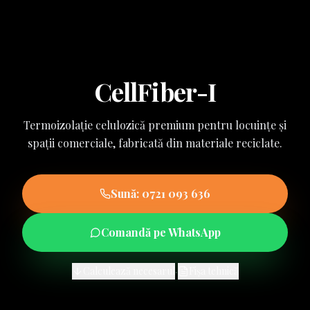
CellFiber-I
Termoizolație celulozică premium pentru locuințe și
spații comerciale, fabricată din materiale reciclate.
Sună:
0721 093 636
Comandă pe WhatsApp
·
Calculează necesarul
Fișa tehnică