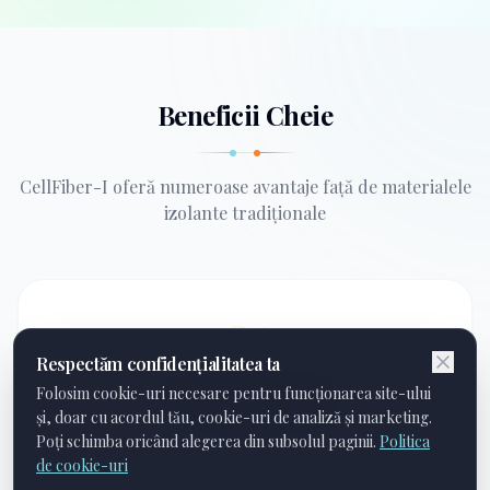
Beneficii Cheie
CellFiber-I oferă numeroase avantaje față de materialele
izolante tradiționale
01
Respectăm confidențialitatea ta
Ecologic și Sustenabil
Folosim cookie-uri necesare pentru funcționarea site-ului
și, doar cu acordul tău, cookie-uri de analiză și marketing.
Fabricat din hârtie reciclată, reduce deșeurile și are o
Poți schimba oricând alegerea din subsolul paginii.
Politica
amprentă de carbon scăzută în timpul producției și
utilizării.
de cookie-uri